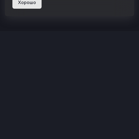
Хорошо
superhub hosting
Суперхаб — хостинг Minecraft в России
Не является официальным продуктом или услугой Minecraft.
Не одобрено и не связано с компанией Mojang или
Microsoft.
Этот сайт использует reCAPTCHA, действуют
Политика
конфиденциальности
и
Условия использования
Google.
Управление