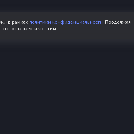
уки в рамках
политики конфиденциальности
. Продолжая
, ты соглашаешься с этим.
авление
Информация
Докум
ный кабинет
Вики
Оферта
ель
Техническая
Полити
авления
поддержка
конфид
лнить баланс
Контакты
Сообщи