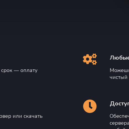
Любые
 срок — оплату
Можешь 
чистый 
Досту
рвер или скачать
Обеспеч
сервера