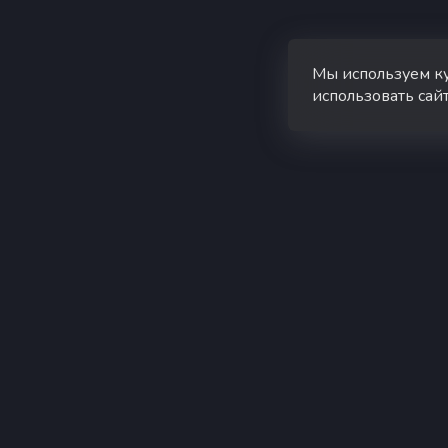
Мы используем к
использовать сайт
superhub hosting
Упр
Суперхаб — хостинг Minecraft в
Лич
России
Пан
упр
Попо
Не является официальным