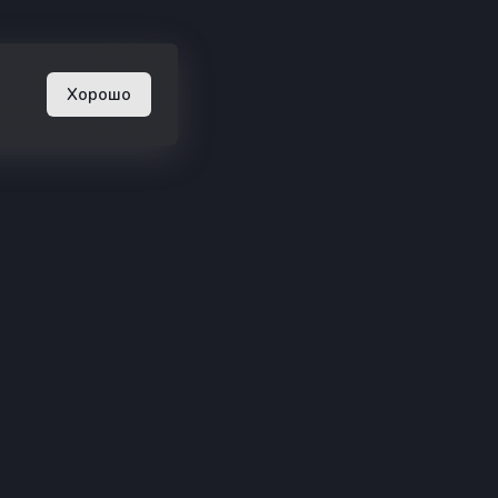
Хорошо
енты
Услуги
Minecraft для
друзей
ка
енциальности
Хостинг Bedrock
Edition
ть об ошибке
Premium хостинг