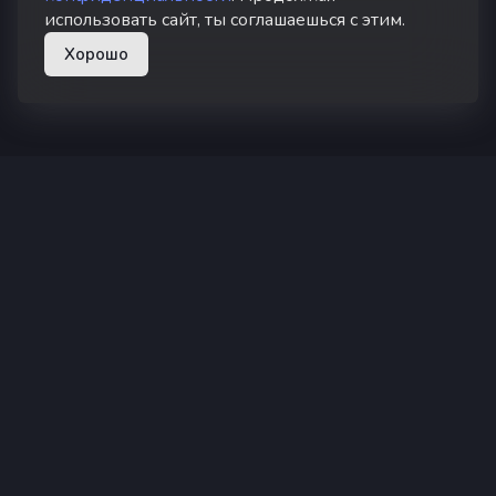
использовать сайт, ты соглашаешься с этим.
Хорошо
superhub hosting
Суперхаб — хостинг Minecraft в России
Не является официальным продуктом или услугой Minecraft.
Не одобрено и не связано с компанией Mojang или
Microsoft.
Этот сайт использует reCAPTCHA, действуют
Политика
конфиденциальности
и
Условия использования
Google.