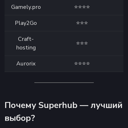
Gamely.pro
⭐⭐⭐⭐
Play2Go
⭐⭐⭐
Craft-
⭐⭐⭐
hosting
Aurorix
⭐⭐⭐⭐
Почему Superhub — лучший
выбор?