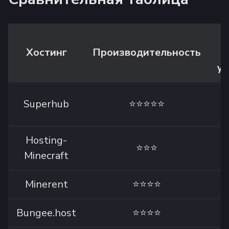
У
Хостинг
Производительность
уп
Superhub
⭐⭐⭐⭐⭐
Hosting-
⭐⭐⭐
Minecraft
Minerent
⭐⭐⭐⭐
Bungee.host
⭐⭐⭐⭐